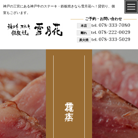
神戸の三宮にある神戸牛のステーキ・鉄板焼きなら雪月花へ！貸切り、個
室もございます。
ご予約・お問い合わせ
078-333-7080
tel.
本店
078-222-0029
tel.
離れ
078-333-5029
tel.
炭火焼
雪月花 本店