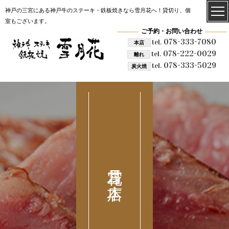
神戸の三宮にある神戸牛のステーキ・鉄板焼きなら雪月花へ！貸切り、個
室もございます。
ご予約・お問い合わせ
078-333-7080
tel.
本店
078-222-0029
tel.
離れ
078-333-5029
tel.
炭火焼
雪月花 本店