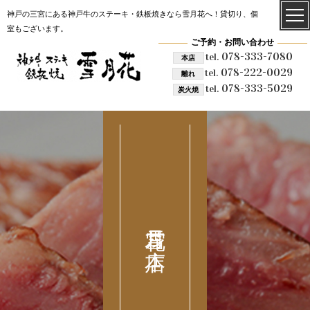
神戸の三宮にある神戸牛のステーキ・鉄板焼きなら雪月花へ！貸切り、個
室もございます。
ご予約・お問い合わせ
078-333-7080
tel.
本店
078-222-0029
tel.
離れ
078-333-5029
tel.
炭火焼
雪月花 本店