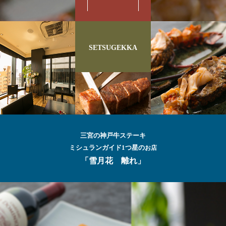
SETSUGEKKA
三宮の神戸牛ステーキ
ミシュランガイド1つ星の
お店
「雪月花 離れ」
最高級の
神戸牛