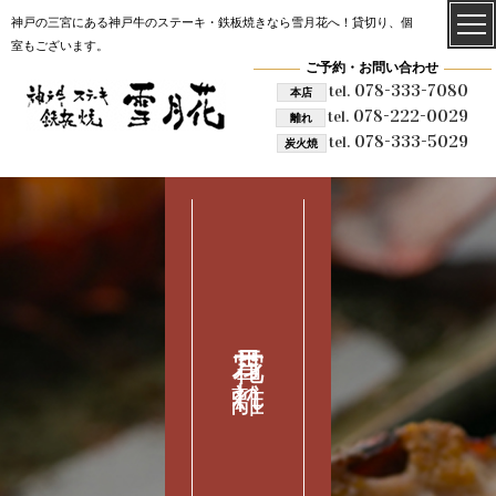
神戸の三宮にある神戸牛のステーキ・鉄板焼きなら雪月花へ！貸切り、個
室もございます。
ご予約・お問い合わせ
078-333-7080
tel.
本店
078-222-0029
tel.
離れ
078-333-5029
tel.
炭火焼
雪月花 離れ