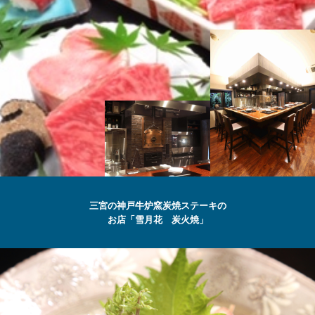
SETSUGEKKA
三宮の神戸牛炉窯炭焼ステーキの
お店「雪月花 炭火焼」
最高級の
神戸牛
ステーキ