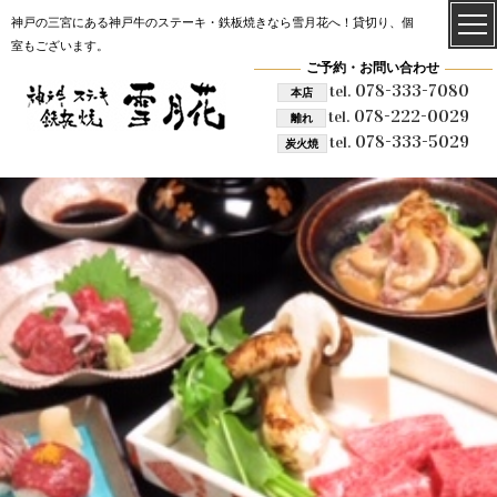
神戸の三宮にある神戸牛のステーキ・鉄板焼きなら雪月花へ！貸切り、個
室もございます。
ご予約・お問い合わせ
078-333-7080
tel.
本店
078-222-0029
tel.
離れ
078-333-5029
tel.
炭火焼
雪月花 炭火焼