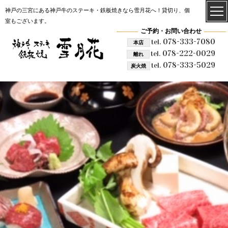
神戸の三宮にある神戸牛のステーキ・鉄板焼きなら雪月花へ！貸切り、個
室もございます。
ご予約・お問い合わせ
078-333-7080
tel.
本店
078-222-0029
tel.
離れ
078-333-5029
tel.
炭火焼
雪月花 炭火焼