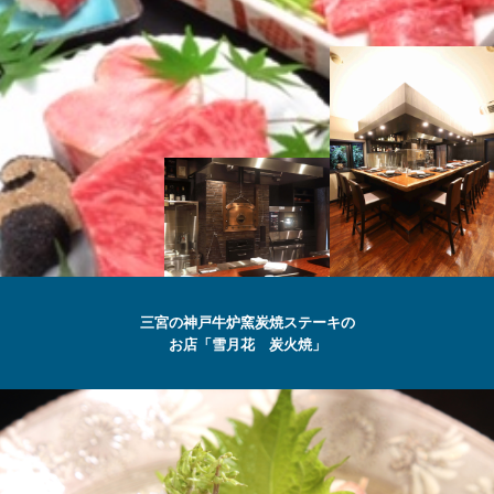
SETSUGEKKA
三宮の神戸牛炉窯炭焼ステーキの
お店「雪月花 炭火焼」
最高級の
神戸牛
ステーキ