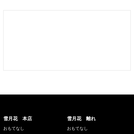
雪月花 本店
雪月花 離れ
おもてなし
おもてなし