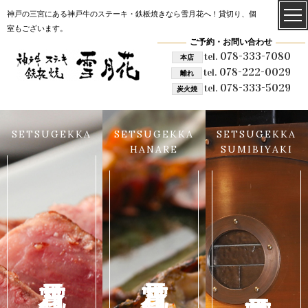
神戸の三宮にある神戸牛のステーキ・鉄板焼きなら雪月花へ！貸切り、個
室もございます。
ご予約・お問い合わせ
078-333-7080
tel.
本店
078-222-0029
tel.
離れ
078-333-5029
tel.
炭火焼
SETSUGEKKA
SETSUGEKKA
SETSUGEKKA
HANARE
SUMIBIYAKI
雪月花 離れ
雪月花 本店
雪月花 炭火焼