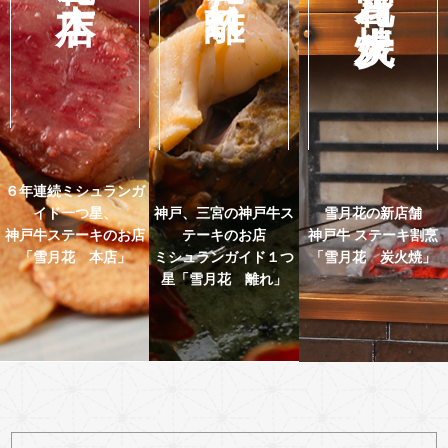
６年連続ミシュランガ
イド一つ星、
神戸、三宮の神戸牛ス
雪月花の新店舗
神戸牛ステーキのお店
テーキのお店
神戸牛 ステーキ割烹
「雪月花 本店」
ミシュランガイド１つ
「雪月花 炭火焼」
星「雪月花 離れ」