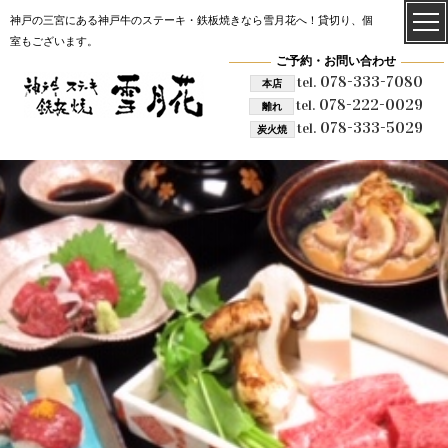
神戸の三宮にある神戸牛のステーキ・鉄板焼きなら雪月花へ！貸切り、個
室もございます。
ご予約・お問い合わせ
078-333-7080
tel.
本店
078-222-0029
tel.
離れ
078-333-5029
tel.
炭火焼
雪月花 炭火焼