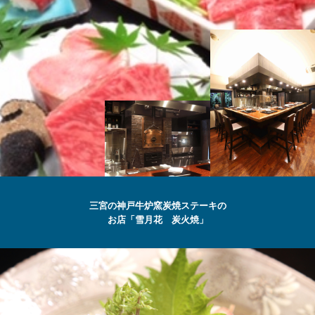
SETSUGEKKA
三宮の神戸牛炉窯炭焼ステーキの
お店「雪月花 炭火焼」
最高級の
神戸牛
ステーキ