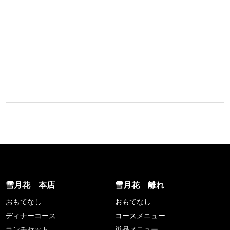
雪月花 本店
雪月花 離れ
おもてなし
おもてなし
ディナーコース
コースメニュー
ランチセット
単品メニュー