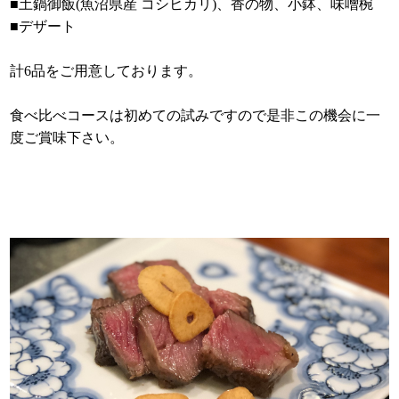
■土鍋御飯(魚沼県産 コシヒカリ)、香の物、小鉢、味噌椀
■デザート
計6品をご用意しております。
食べ比べコースは初めての試みですので是非この機会に一
度ご賞味下さい。