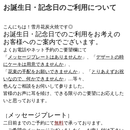
お誕生日・記念日のご利用について
こんにちは！雪月花炭火焼です◎
お誕生日・記念日でのご利用をお考えの
お客様へのご案内でございます。
よくお電話やネット予約のご要望欄にて
「
メッセージプレートはありませんか
」、「
デザートの時
にケーキは用意できませんか
」、
「
花束の手配をお願いできませんか
」、「
とりあえずお祝
いなので、何かできませんか
」…等々、
色んなご相談をお伺いして参りました。
皆様のお声に耳を傾け、できる限りのご要望にお応えした
いと思っております。
メッセージプレート
［
］
二日前までのご予約にて
無料
で承っております。