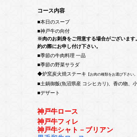
コース内容
■本日のスープ
■神戸牛の向付
※肉のお刺身をご用意する場合がございます
約の際にお申し付け下さい。
■季節の牛肉料理
一品
■季節の野菜サラダ
◆炉窯炭火焼ステーキ
【お肉の種類をお選び下さい
■土鍋御飯(魚沼県産 コシヒカリ)、香の物、
■デザート
神戸牛
ロース
神戸牛フィレ
神戸牛
シャト－ブリアン