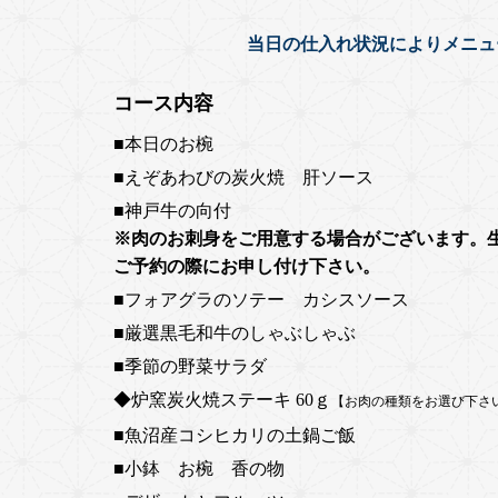
当日の仕入れ状況によりメニュ
コース内容
■本日のお椀
■えぞあわびの炭火焼 肝ソース
■神戸牛の向付
※肉のお刺身をご用意する場合がございます。
ご予約の際にお申し付け下さい。
■フォアグラのソテー カシスソース
■厳選黒毛和牛のしゃぶしゃぶ
■季節の野菜サラダ
◆炉窯炭火焼ステーキ 60ｇ
【お肉の種類をお選び下さ
■魚沼産コシヒカリの土鍋ご飯
■小鉢 お椀 香の物