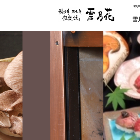
神
雪
雪月花 炭火焼