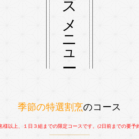
コースメニュー
季節の特選割烹
のコース
名様以上、１日３組までの限定コースです。(2日前までの要予