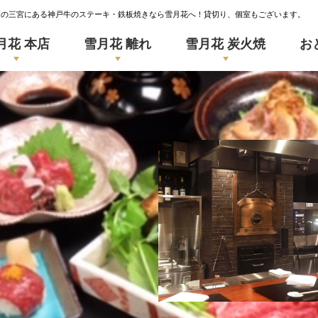
戸の三宮にある神戸牛のステーキ・鉄板焼きなら雪月花へ！貸切り、個室もございます。
月花 本店
雪月花 離れ
雪月花 炭火焼
お
SETSUGEKKA