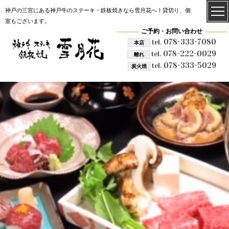
神戸の三宮にある神戸牛のステーキ・鉄板焼きなら雪月花へ！貸切り、個
室もございます。
ご予約・お問い合わせ
078-333-7080
tel.
本店
078-222-0029
tel.
離れ
078-333-5029
tel.
炭火焼
雪月花 炭火焼