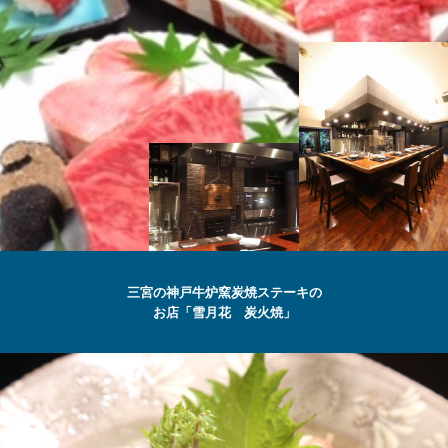
SETSUGEKKA
三宮の神戸牛炉窯炭焼ステーキの
お店「雪月花 炭火焼」
最高級の
神戸牛
ステーキ