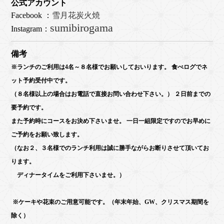
公式アカウント
Facebook ：
雪月花炭火焼
sumibirogama
Instagram：
備考
※ランチのご利用は4名～８名様でお願いしておいります。 食べログでネ
ット予約受付中です。
（８名様以上の場合はお電話で直接お問い合わせ下さい。） ２日前までの
要予約です。
また予約時にコースをお決め下さいませ。 一日一組限定ですのでお早めに
ご予約をお願い致します。
（なお２、３名様でのランチ利用は誠に勝手ながらお断りさせて頂いてお
ります。
ディナータイムをご利用下さいませ。）
※ケーキや花束のご用意可能です。（年末年始、GW、クリスマス期間を
除く）