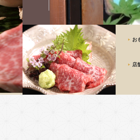
最高級の
お
神戸牛
ステーキ
店