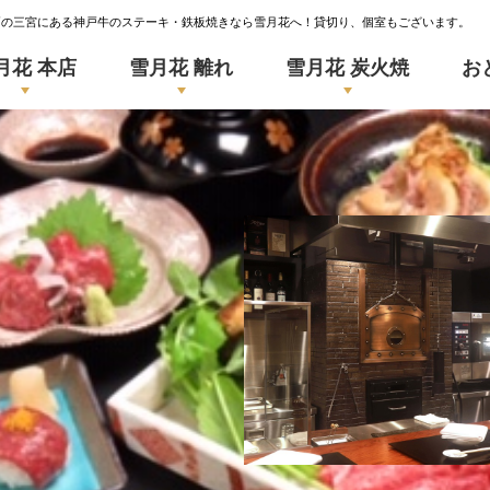
戸の三宮にある神戸牛のステーキ・鉄板焼きなら雪月花へ！貸切り、個室もございます。
月花 本店
雪月花 離れ
雪月花 炭火焼
お
SETSUGEKKA