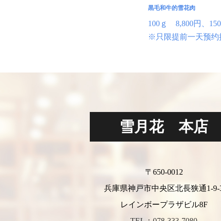
黒毛和牛的雪花肉
100ｇ 8,800円、15
※只限提前一天预约
雪月花 本店
〒650-0012
兵庫県神戸市中央区北長狭通1-9-
レインボープラザビル8F
TEL：078-333-7080