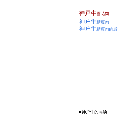
神戸牛
雪
神户牛
精
神户牛
精瘦
■神户牛的高汤