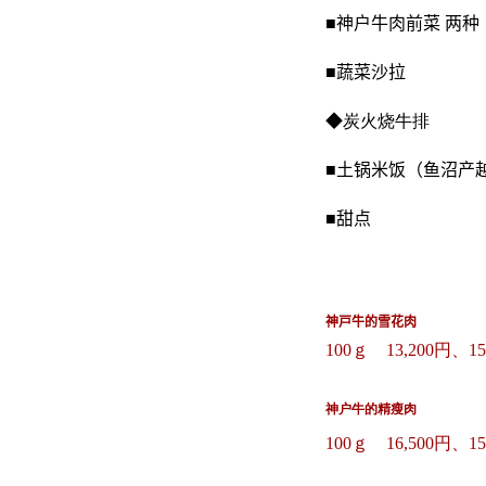
■神户牛肉前菜 两种
■蔬菜沙拉
◆
炭火烧牛排
■土锅米饭（鱼沼产
■甜点
神戸牛的雪花肉
100ｇ 13,200円、1
神户牛的
精瘦肉
100ｇ 16,500円、1