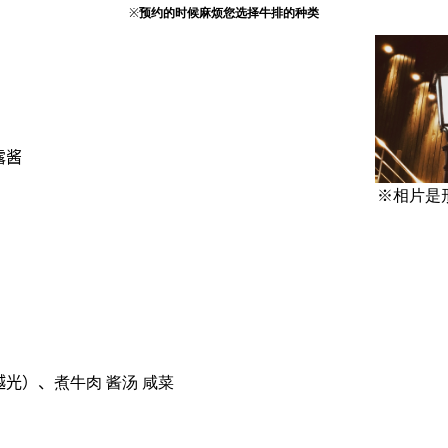
※
预约的时候麻烦您选择牛排的种类
露酱
※相片是
越光）、
煮牛肉 酱汤 咸菜