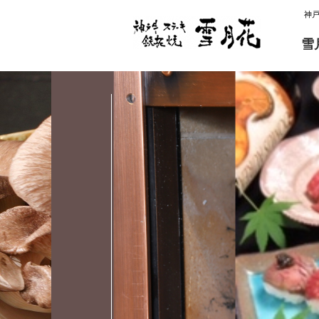
神
雪
雪月花 炭火焼