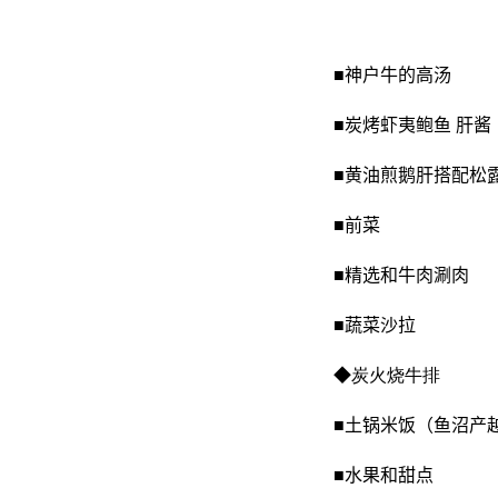
■神户牛的高汤
■炭烤虾夷鲍鱼 肝酱
■黄油煎鹅肝搭配松
■前菜
■精选和牛肉涮肉
■蔬菜沙拉
◆
炭火烧牛排
■土锅米饭（鱼沼产
■水果和甜点