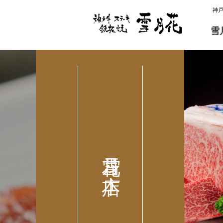
神
雪
雪月花 本店