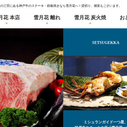
戸の三宮にある神戸牛のステーキ・鉄板焼きなら雪月花へ！貸切り、個室もございます。
月花 本店
雪月花 離れ
雪月花 炭火焼
お
SETSUGEKKA
ミシュランガイド一つ星