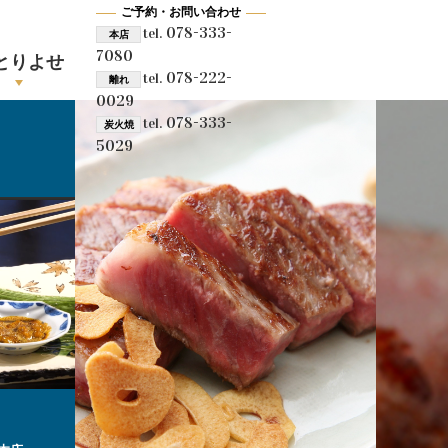
ご予約・お問い合わせ
078-333-
tel.
本店
7080
とりよせ
078-222-
tel.
離れ
0029
078-333-
tel.
炭火焼
5029
、