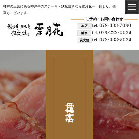
神戸の三宮にある神戸牛のステーキ・鉄板焼きなら雪月花へ！貸切り、個
室もございます。
ご予約・お問い合わせ
078-333-7080
tel.
本店
078-222-0029
tel.
離れ
078-333-5029
tel.
炭火焼
雪月花 本店