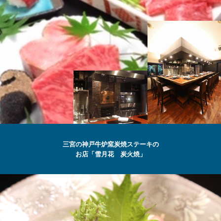
SETSUGEKKA
三宮の神戸牛炉窯炭焼ステーキの
お店「雪月花 炭火焼」
最高級の
神戸牛
ステーキ