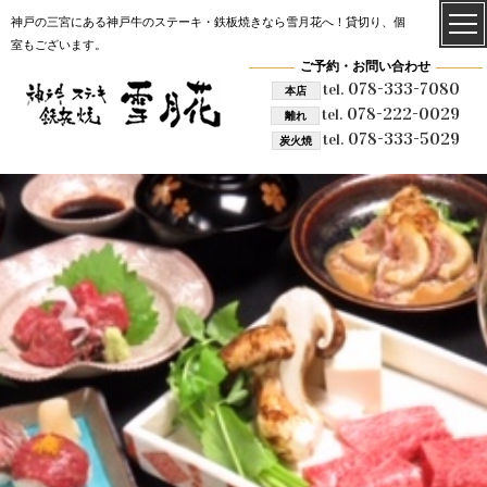
神戸の三宮にある神戸牛のステーキ・鉄板焼きなら雪月花へ！貸切り、個
室もございます。
ご予約・お問い合わせ
078-333-7080
tel.
本店
078-222-0029
tel.
離れ
078-333-5029
tel.
炭火焼
雪月花 炭火焼