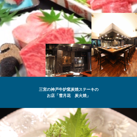
SETSUGEKKA
三宮の神戸牛炉窯炭焼ステーキの
お店「雪月花 炭火焼」
最高級の
神戸牛
ステーキ