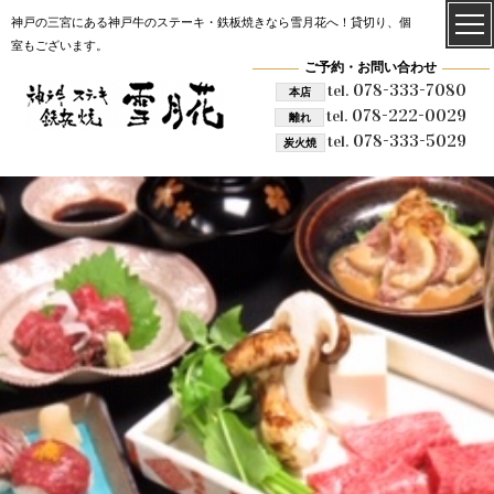
神戸の三宮にある神戸牛のステーキ・鉄板焼きなら雪月花へ！貸切り、個
室もございます。
ご予約・お問い合わせ
078-333-7080
tel.
本店
078-222-0029
tel.
離れ
078-333-5029
tel.
炭火焼
雪月花 炭火焼